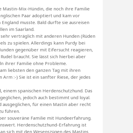
 Mastin-Mix-Hündin, die noch ihre Familie
englischen Paar adoptiert und kam vor
 England musste. Bald durfte sie ausreisen
llen im Saarland.
 sehr verträglich mit anderen Hunden (Rüden
els zu spielen. Allerdings kann Purdy bei
unden gegenüber mit Eifersucht reagieren,
udel braucht. Sie lässt sich hierbei aber
eln ihrer Familie ohne Probleme.
am liebsten den ganzen Tag mit ihren
Arm :-) Sie ist ein sanfter Riese, der jedes
ol, einem spanischen Herdenschutzhund. Das
geglichen, jedoch auch bestimmt und loyal.
nd ausgeglichen, für einen Mastin aber recht
zu führen.
aber souveräne Familie mit Hundeerfahrung.
nswert. Herdenschutzhund-Erfahrung ist
man sich mit den Wesenszügen des Mastins