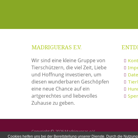
MADRIGUERAS E.V.
ENTD
Wir sind eine kleine Gruppe von
Kont
Tierschützern, die viel Zeit, Liebe
Imp
und Hoffnung investieren, um
Date
diesen wunderbaren Geschöpfen
Tie
eine neue Chance auf ein
Hun
artgerechtes und liebevolles
Spe
Zuhause zu geben.
Copyright © 2026 Madrigueras e.V.