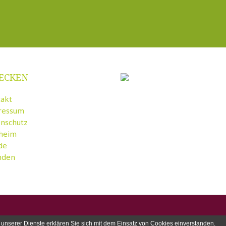
ECKEN
akt
ressum
nschutz
rheim
de
nden