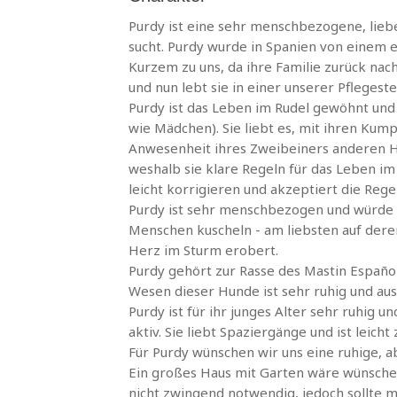
Purdy ist eine sehr menschbezogene, liebe
sucht. Purdy wurde in Spanien von einem 
Kurzem zu uns, da ihre Familie zurück nach
und nun lebt sie in einer unserer Pflegeste
Purdy ist das Leben im Rudel gewöhnt und
wie Mädchen). Sie liebt es, mit ihren Kump
Anwesenheit ihres Zweibeiners anderen H
weshalb sie klare Regeln für das Leben im R
leicht korrigieren und akzeptiert die Reg
Purdy ist sehr menschbezogen und würde 
Menschen kuscheln - am liebsten auf deren 
Herz im Sturm erobert.
Purdy gehört zur Rasse des Mastin Españ
Wesen dieser Hunde ist sehr ruhig und aus
Purdy ist für ihr junges Alter sehr ruhig u
aktiv. Sie liebt Spaziergänge und ist leicht 
Für Purdy wünschen wir uns eine ruhige, 
Ein großes Haus mit Garten wäre wünsche
nicht zwingend notwendig, jedoch sollte 