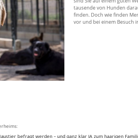
sind Sie auf einem guten W
tausende von Hunden darau
finden. Doch wie finden M
vor und bei einem Besuch 
erheims:
austier befragt werden – und ganz klar JA zum haarigen Famil