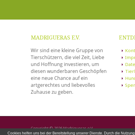
MADRIGUERAS E.V.
ENTD
Wir sind eine kleine Gruppe von
Kont
Tierschützern, die viel Zeit, Liebe
Imp
und Hoffnung investieren, um
Date
diesen wunderbaren Geschöpfen
Tie
eine neue Chance auf ein
Hun
artgerechtes und liebevolles
Spe
Zuhause zu geben.
Copyright © 2026 Madrigueras e.V.