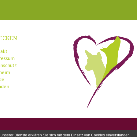
ECKEN
akt
ressum
nschutz
rheim
de
nden