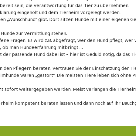
bereit sein, die Verantwortung für das Tier zu übernehmen.
lärung eingeholt und dem Tierheim vorgelegt werden.
nen „Wunschhund“ gibt. Dort sitzen Hunde mit einer eigenen Ge
e Hunde zur Vermittlung stehen.
offene Fragen. Es wird z.B. abgefragt, wer den Hund pflegt, wer 
t, ob man Hundeerfahrung mitbringt …
t der passende Hund dabei ist – hier ist Geduld nötig, da das
von den Pflegern beraten. Vertrauen Sie der Einschätzung der T
eimhunde wären „gestört“. Die meisten Tiere leben sich ohne 
nicht sofort weitergegeben werden. Meist verlangen die Tierh
ierheim kompetent beraten lassen und dann noch auf ihr Bauch