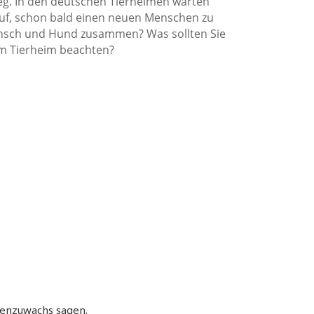
eg. In den deutschen Tierheimen warten
f, schon bald einen neuen Menschen zu
ensch und Hund zusammen? Was sollten Sie
im Tierheim beachten?
ienzuwachs sagen.