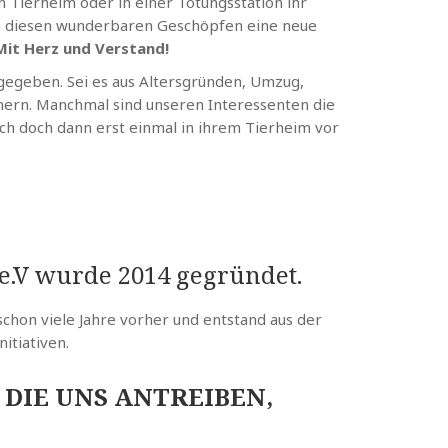
n Tierheim oder in einer Tötungsstation ihr
, um diesen wunderbaren Geschöpfen eine neue
Mit Herz und Verstand!
bgegeben. Sei es aus Altersgründen, Umzug,
mmern. Manchmal sind unseren Interessenten die
ich doch dann erst einmal in ihrem Tierheim vor
e.V wurde 2014 gegründet.
schon viele Jahre vorher und entstand aus der
nitiativen.
 DIE UNS ANTREIBEN,