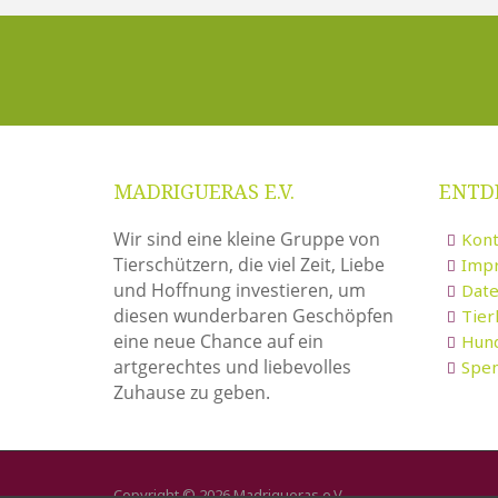
MADRIGUERAS E.V.
ENTD
Wir sind eine kleine Gruppe von
Kont
Tierschützern, die viel Zeit, Liebe
Imp
und Hoffnung investieren, um
Date
diesen wunderbaren Geschöpfen
Tie
eine neue Chance auf ein
Hun
artgerechtes und liebevolles
Spe
Zuhause zu geben.
Copyright © 2026 Madrigueras e.V.