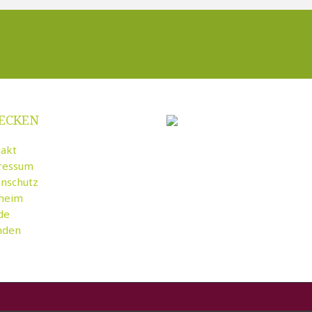
ECKEN
akt
ressum
nschutz
rheim
de
nden