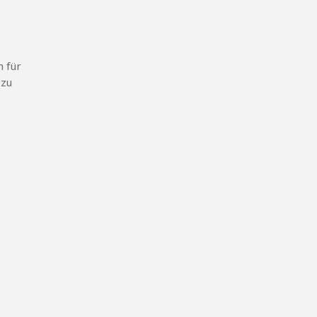
m für
 zu