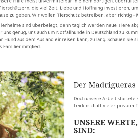
sere Hilfe meist unvermittelbar in einem dortigen, überfüllte
 Tierschützern, die viel Zeit, Liebe und Hoffnung investieren
ause zu geben. Wir wollen Tierschutz betreiben, aber richtig -
ie Tierheime sind überbelegt, denn täglich werden neue Tiere a
 für uns genug, uns auch um Notfallhunde in Deutschland zu kü
ihr Hund aus dem Ausland einreisen kann, zu lang. Schauen Sie s
s Familienmitglied.
Der Madrigueras 
Doch unsere Arbeit startete 
Leidenschaft vieler privater I
UNSERE WERTE,
SIND: